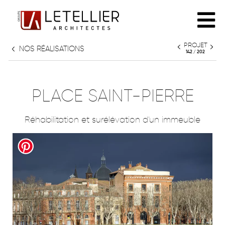
PROJET
NOS RÉALISATIONS
L'AGENCE
142 / 202
PHILOSOPHIE
RÉALISATIONS
PLACE SAINT-PIERRE
ÉQUIPE
Réhabilitation et surélévation d'un immeuble
TOUT
PARTENAIRES
HABITAT INDIVIDUEL
HABITAT COLLECTIF
PATRIMOINE
CULTURE & ENSEIGNEMENT