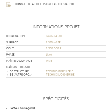
CONSULTER LA FICHE PROJET AU FORMAT PDF
INFORMATIONS PROJET
LOCALISATION
Toulouse (31)
SURFACE
1 600 m² SP
COÛT
2 350 000 €
PHASE
Livré
MAÎTRE D'OUVRAGE
Privé
MAÎTRISE D'ŒUVRE
BE STRUCTURE
TECHNIB INGENIERIE
BE (AUTRE OPC...)
TECHNOSUD ENERGIE
SPÉCIFICITÉS
Secteur sauvegardé