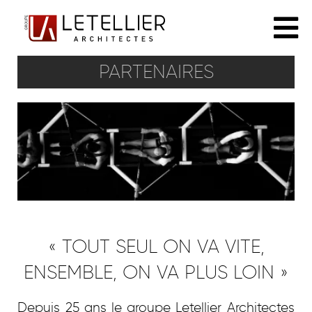
PARTENAIRES
L'AGENCE
PHILOSOPHIE
ÉQUIPE
PARTENAIRES
« TOUT SEUL ON VA VITE,
RÉALISATIONS
ENSEMBLE, ON VA PLUS LOIN »
TOUT
ACTUALITÉS
Depuis 25 ans le groupe Letellier Architectes