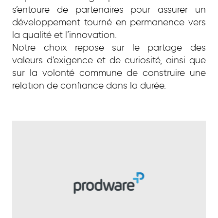
s’entoure de partenaires pour assurer un
HABITAT INDIVIDUEL
développement tourné en permanence vers
CONTACT
la qualité et l’innovation.
HABITAT COLLECTIF
Notre choix repose sur le partage des
valeurs d’exigence et de curiosité, ainsi que
PATRIMOINE
sur la volonté commune de construire une
relation de confiance dans la durée.
CULTURE & ENSEIGNEMENT
SANTÉ
TERTIAIRE
URBANISME & PAYSAGER
INTÉRIEURS