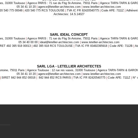
es, 31000 Toulouse
|
Agence PARIS : 71 rue du Fbg St-Antoine, 75011 Paris
|
Agence TARN-TARN & GARONN
05 34 41 10 20
|
agence@letellier-architectes.com
|
www.letellier-architectes.com
20 540 775 00046
|
420 540 775 RCS TOULOUSE
|
TVA IC FR 82420540775
|
Code APE: 7111Z
|
Adhérent 
Architectes: 14.S.14027
SARL IDEAL CONCEPT
es, 31000 Toulouse
|
Agence PARIS : 71 rue du Fbg St-Antoine, 75011 Paris
|
Agence TARN-TARN & GARONN
05 34 40 00 00
|
ideal@letellier-architectes.com
|
www.letellier-architectes.com
RET 492 395 918 00013
|
492 395 918 RCS TOULOUSE
|
TVA IC FR 83492395918
|
Code APE: 7112B
|
Ad
SARL LGA - LETELLIER ARCHITECTES
ntoine, 75011 Paris
|
Agence Toulouse : 12 rue res vases, 31000 Toulouse
|
Agence TARN-TARN & GARONNE
05 34 41 10 20
|
agence@letellier-architectes.com
|
www.letellier-architectes.com
|
SIRET 842 944 852 00016
|
842 944 852 RCS PARIS
|
TVA IC FR 82420540775
|
Code APE: 7111Z
|
N° o