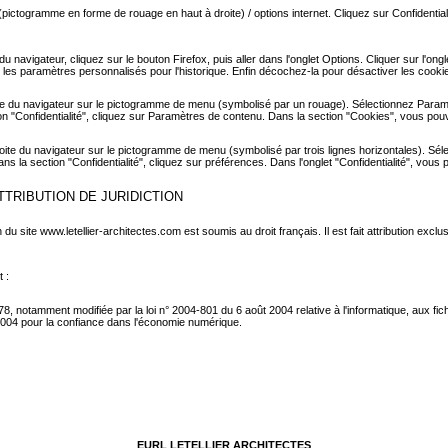
 (pictogramme en forme de rouage en haut à droite) / options internet. Cliquez sur Confidential
du navigateur, cliquez sur le bouton Firefox, puis aller dans l'onglet Options. Cliquer sur l'ong
r les paramètres personnalisés pour l'historique. Enfin décochez-la pour désactiver les cooki
ite du navigateur sur le pictogramme de menu (symbolisé par un rouage). Sélectionnez Paramè
 "Confidentialité", cliquez sur Paramètres de contenu. Dans la section "Cookies", vous pou
ite du navigateur sur le pictogramme de menu (symbolisé par trois lignes horizontales). Sél
s la section "Confidentialité", cliquez sur préférences. Dans l'onglet "Confidentialité", vous
ATTRIBUTION DE JURIDICTION
ion du site www.letellier-architectes.com est soumis au droit français. Il est fait attribution exclu
 :
78, notamment modifiée par la loi n° 2004-801 du 6 août 2004 relative à l'informatique, aux fich
2004 pour la confiance dans l'économie numérique.
EURL LETELLIER ARCHITECTES