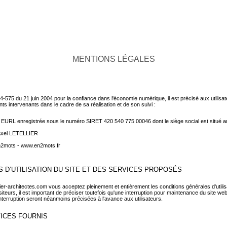
HABITAT INDIVIDUEL
HABITAT COLLECTIF
PATRIMOINE
CULTURE & ENSEIGNEMENT
PHILOSOPH
SANTÉ
MENTIONS LÉGALES
2004-575 du 21 juin 2004 pour la confiance dans l'économie numérique, il est précisé aux utilisat
ents intervenants dans le cadre de sa réalisation et de son suivi :
s – EURL enregistrée sous le numéro SIRET 420 540 775 00046 dont le siège social est situé 
Axel LETELLIER
n2mots -
www.en2mots.fr
S D’UTILISATION DU SITE ET DES SERVICES PROPOSÉS
llier-architectes.com vous acceptez pleinement et entièrement les conditions générales d'util
siteurs, il est important de préciser toutefois qu'une interruption pour maintenance du site web
nterruption seront néanmoins précisées à l'avance aux utilisateurs.
VICES FOURNIS