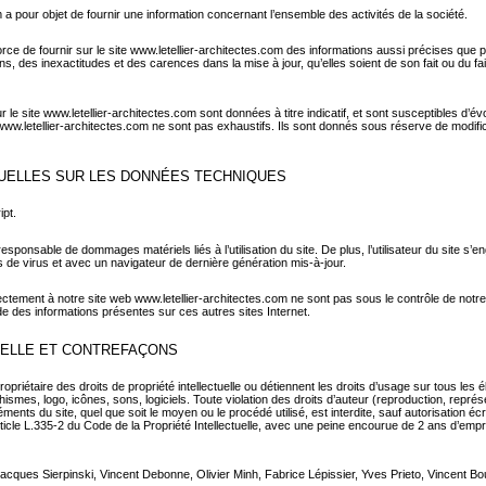
m a pour objet de fournir une information concernant l’ensemble des activités de la société.
force de fournir sur le site www.letellier-architectes.com des informations aussi précises que p
 des inexactitudes et des carences dans la mise à jour, qu’elles soient de son fait ou du fait 
 le site www.letellier-architectes.com sont données à titre indicatif, et sont susceptibles d’évol
 www.letellier-architectes.com ne sont pas exhaustifs. Ils sont donnés sous réserve de modif
TUELLES SUR LES DONNÉES TECHNIQUES
ipt.
responsable de dommages matériels liés à l’utilisation du site. De plus, l’utilisateur du site s’e
 de virus et avec un navigateur de dernière génération mis-à-jour.
rectement à notre site web www.letellier-architectes.com ne sont pas sous le contrôle de not
e des informations présentes sur ces autres sites Internet.
UELLE ET CONTREFAÇONS
propriétaire des droits de propriété intellectuelle ou détiennent les droits d’usage sur tous les 
mes, logo, icônes, sons, logiciels. Toute violation des droits d’auteur (reproduction, représen
ments du site, quel que soit le moyen ou le procédé utilisé, est interdite, sauf autorisation écri
article L.335-2 du Code de la Propriété Intellectuelle, avec une peine encourue de 2 ans d’em
cques Sierpinski, Vincent Debonne, Olivier Minh, Fabrice Lépissier, Yves Prieto, Vincent Bouti