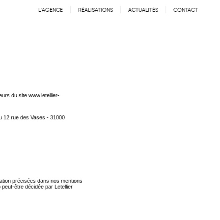
L'AGENCE
RÉALISATIONS
ACTUALITÉS
CONTACT
IE
TERTIAIRE
ÉQUIPE
URBANISME & PAYSAGER
PARTENAIRES
INTÉRIEURS
eurs du site www.letellier-
au 12 rue des Vases - 31000
isation précisées dans nos mentions
 peut-être décidée par Letellier