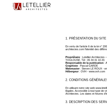
TOUT
1. PRÉSENTATION DU SITE
En vertu de l'article 6 de la loi n° 
architectes.com l'identité des différ
Propriétaire
: Letellier Architecte
TOULOUSE. Tél :
05 34 41 10 20
.
Responsable de la publication
: 
Graphiste
: Pascal GARDE
Webmaster
: Steven LE ROUX - e
Hébergeur
: OVH -
www.ovh.com
2. CONDITIONS GÉNÉRALE
En utilisant notre site web www.lete
légales. Accessible à tout type de vi
Architectes. Les dates et heures d'i
3. DESCRIPTION DES SER