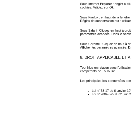
Sous Internet Explorer : onglet outil
cookies. Validez sur Ok.
Sous Firefox : en haut de la fenêtre 
Règles de conservation sur : utilise
Sous Safari : Cliquez en haut à dro
paramètres avancés. Dans la section
Sous Chrome : Cliquez en haut à dro
Afficher les paramètres avancés. Dan
9. DROIT APPLICABLE ET 
Tout litige en relation avec l’utilisat
compétents de Toulouse.
Les principales lois concernées sont
Loi n° 78-17 du 6 janvier 19
Loi n° 2004-575 du 21 juin 