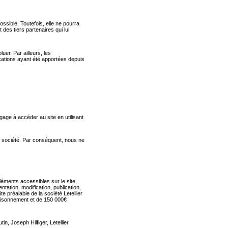
ossible. Toutefois, elle ne pourra
des tiers partenaires qui lui
uer. Par ailleurs, les
ications ayant été apportées depuis
ngage à accéder au site en utilisant
re société. Par conséquent, nous ne
éléments accessibles sur le site,
tation, modification, publication,
te préalable de la société Letellier
prisonnement et de 150 000€
n, Joseph Hilfiger, Letellier