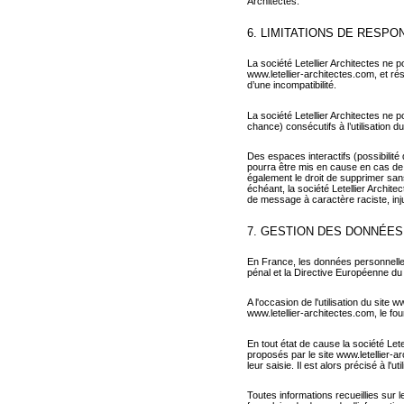
Architectes.
6. LIMITATIONS DE RESPO
La société Letellier Architectes ne 
www.letellier-architectes.com, et résu
d’une incompatibilité.
La société Letellier Architectes ne
chance) consécutifs à l’utilisation d
Des espaces interactifs (possibilité
pourra être mis en cause en cas de 
également le droit de supprimer sans
échéant, la société Letellier Archite
de message à caractère raciste, inju
7. GESTION DES DONNÉES
En France, les données personnelles 
pénal et la Directive Européenne du
A l'occasion de l'utilisation du site 
www.letellier-architectes.com, le four
En tout état de cause la société Lete
proposés par le site www.letellier-a
leur saisie. Il est alors précisé à l'u
Toutes informations recueillies sur l