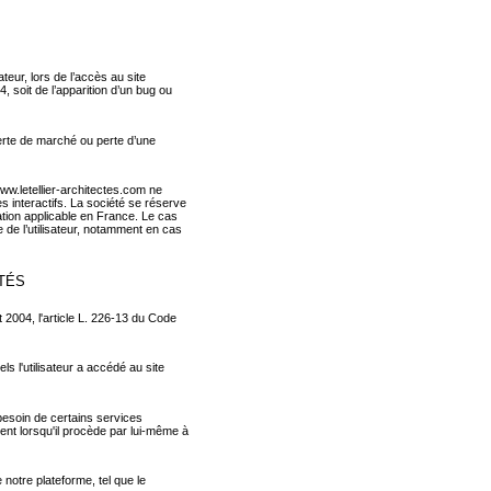
teur, lors de l’accès au site
4, soit de l’apparition d’un bug ou
erte de marché ou perte d’une
www.letellier-architectes.com ne
 interactifs. La société se réserve
ation applicable en France. Le cas
e de l’utilisateur, notamment en cas
TÉS
 2004, l'article L. 226-13 du Code
els l'utilisateur a accédé au site
 besoin de certains services
ent lorsqu'il procède par lui-même à
 notre plateforme, tel que le