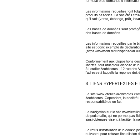
formulaire de demande d'informations
Les informations recueillies font l’ob
produits associés. La société Letell
qu'il soit (vente, échange, prêt, locat
Les bases de données sont protégées p
des bases de données.
Les informations recueillies par le 
site est donc exempté de déclaratio
(
https://www.cnil.fr/fr/dispense/di
Conformément aux dispositions des art
libertés, tout utilisateur dispose d’
à Letellier Architectes - 12 rue de
l’adresse à laquelle la réponse doit
8. LIENS HYPERTEXTES E
Le site www.letellier-architectes.com
Architectes. Cependant, la société L
responsabilité de ce fait.
La navigation sur le site www.letellie
de petite taille, qui ne permet pas l’
ainsi obtenues visent à faciliter la 
Le refus d’installation d’un cookie p
suivante, pour refuser l’installation 