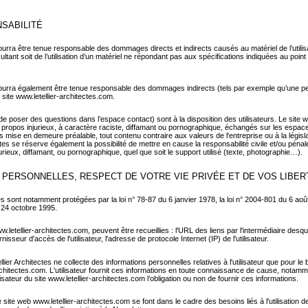
NSABILITÉ
pourra être tenue responsable des dommages directs et indirects causés au matériel de l’utilisa
ltant soit de l’utilisation d’un matériel ne répondant pas aux spécifications indiquées au point 
 pourra également être tenue responsable des dommages indirects (tels par exemple qu’une p
u site www.letellier-architectes.com.
 de poser des questions dans l’espace contact) sont à la disposition des utilisateurs. Le site 
propos injurieux, à caractère raciste, diffamant ou pornographique, échangés sur les espaces
 mise en demeure préalable, tout contenu contraire aux valeurs de l'entreprise ou à la législ
ctes se réserve également la possibilité de mettre en cause la responsabilité civile et/ou pénal
rieux, diffamant, ou pornographique, quel que soit le support utilisé (texte, photographie…).
 PERSONNELLES, RESPECT DE VOTRE VIE PRIVÉE ET DE VOS LIBER
sont notamment protégées par la loi n° 78-87 du 6 janvier 1978, la loi n° 2004-801 du 6 août
 24 octobre 1995.
www.letellier-architectes.com, peuvent être recueillies : l'URL des liens par l'intermédiaire desqu
nisseur d'accès de l'utilisateur, l'adresse de protocole Internet (IP) de l'utilisateur.
llier Architectes ne collecte des informations personnelles relatives à l'utilisateur que pour le
rchitectes.com. L'utilisateur fournit ces informations en toute connaissance de cause, notamm
tilisateur du site www.letellier-architectes.com l’obligation ou non de fournir ces informations.
e site web www.letellier-architectes.com se font dans le cadre des besoins liés à l'utilisation de