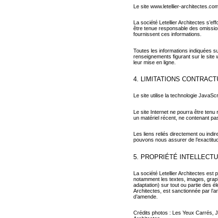
Le site www.letellier-architectes.co
La société Letellier Architectes s’ef
être tenue responsable des omissions,
fournissent ces informations.
Toutes les informations indiquées sur
renseignements figurant sur le site
leur mise en ligne.
4. LIMITATIONS CONTRAC
Le site utilise la technologie JavaScr
Le site Internet ne pourra être tenu 
un matériel récent, ne contenant pas
Les liens reliés directement ou indi
pouvons nous assurer de l’exactitud
5. PROPRIÉTÉ INTELLECT
La société Letellier Architectes est 
notamment les textes, images, graphis
adaptation) sur tout ou partie des élé
Architectes, est sanctionnée par l’
d’amende.
Crédits photos : Les Yeux Carrés, Ja