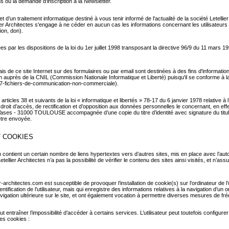
 ou la demande d'inscription à la Newsletter.
jet d’un traitement informatique destiné à vous tenir informé de l'actualité de la société Letell
ier Architectes s'engage à ne céder en aucun cas les informations concernant les utilisateurs 
ion, don).
ar les dispositions de la loi du 1er juillet 1998 transposant la directive 96/9 du 11 mars 1996
biais de ce site Internet sur des formulaires ou par email sont destinées à des fins d'informat
n auprès de la CNIL (Commission Nationale Informatique et Liberté) puisqu'il se conforme à l
-007-fichiers-de-communication-non-commerciale
).
icles 38 et suivants de la loi « informatique et libertés » 78-17 du 6 janvier 1978 relative à l
un droit d’accès, de rectification et d’opposition aux données personnelles le concernant, en e
s Vases - 31000 TOULOUSE accompagnée d’une copie du titre d’identité avec signature du titula
 être envoyée.
T COOKIES
 contient un certain nombre de liens hypertextes vers d’autres sites, mis en place avec l’autor
etellier Architectes n’a pas la possibilité de vérifier le contenu des sites ainsi visités, et 
r-architectes.com est susceptible de provoquer l’installation de cookie(s) sur l’ordinateur de l’u
identification de l’utilisateur, mais qui enregistre des informations relatives à la navigation d’u
navigation ultérieure sur le site, et ont également vocation à permettre diverses mesures de fré
eut entraîner l’impossibilité d’accéder à certains services. L’utilisateur peut toutefois configur
des cookies :