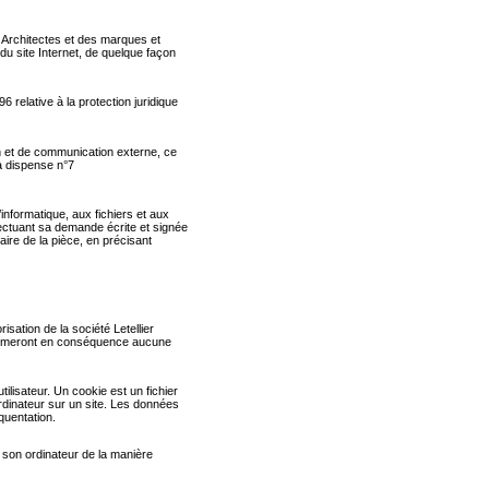
ier Architectes et des marques et
du site Internet, de quelque façon
 relative à la protection juridique
ion et de communication externe, ce
a dispense n°7
’informatique, aux fichiers et aux
ffectuant sa demande écrite et signée
ire de la pièce, en précisant
isation de la société Letellier
n’assumeront en conséquence aucune
tilisateur. Un cookie est un fichier
n ordinateur sur un site. Les données
quentation.
er son ordinateur de la manière