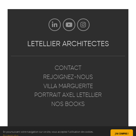
LETELLIER
ARCHITECTES
CONTACT
REJOIGNEZ-NOUS
VILLA MARGUERITE
PORTRAIT AXEL LETELLIER
NOS BOOKS
GÉNÉRAL
PATRIMOINE
VILLA MARGUERITE
En poursuivant votre navigation sur ce site, vous acceptez l'utilisation de cookies.
© 2026 Letellier Architectes -
Mentions légales
-
J'AI COMPRIS !
En savoir plus