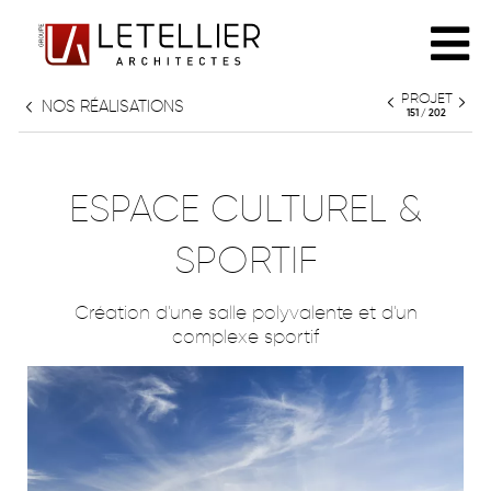
PROJET
NOS RÉALISATIONS
L'AGENCE
151 / 202
PHILOSOPHIE
RÉALISATIONS
ESPACE CULTUREL &
ÉQUIPE
SPORTIF
TOUT
PARTENAIRES
Création d'une salle polyvalente et d'un
HABITAT INDIVIDUEL
complexe sportif
HABITAT COLLECTIF
PATRIMOINE
CULTURE & ENSEIGNEMENT