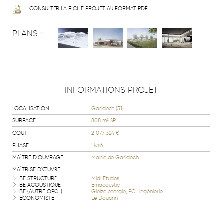
CONSULTER LA FICHE PROJET AU FORMAT PDF
PLANS :
INFORMATIONS PROJET
LOCALISATION
Garidech (31)
SURFACE
808 m² SP
COÛT
2 077 324 €
PHASE
Livré
MAÎTRE D'OUVRAGE
Mairie de Garidech
MAÎTRISE D'ŒUVRE
BE STRUCTURE
Midi Etudes
BE ACOUSTIQUE
Emacoustic
BE (AUTRE OPC...)
Gleize energie, PCL ingénierie
ÉCONOMISTE
Le Douarin