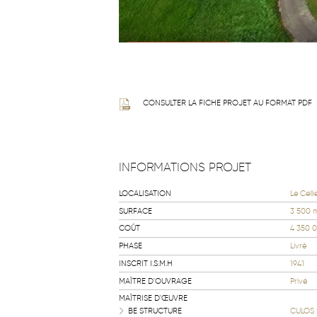
CONSULTER LA FICHE PROJET AU FORMAT PDF
INFORMATIONS PROJET
LOCALISATION
Le Celli
SURFACE
3 500 
COÛT
4 350 
PHASE
Livré
INSCRIT I.S.M.H
1941
MAÎTRE D'OUVRAGE
Privé
MAÎTRISE D'ŒUVRE
BE STRUCTURE
CULOS 