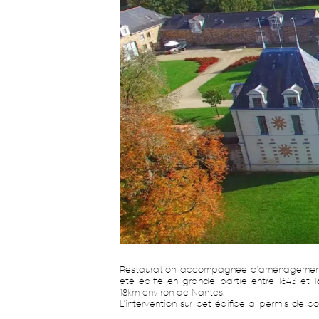
Restauration accompagnée d'aménagement
été édifié en grande partie entre 1643 et 
18km environ de Nantes.
L'intervention sur cet édifice a permis de c