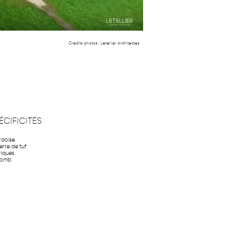
Crédits photos :
Letellier Architectes
ÉCIFICITÉS
rdoise
ierre de tuf
riques
lomb