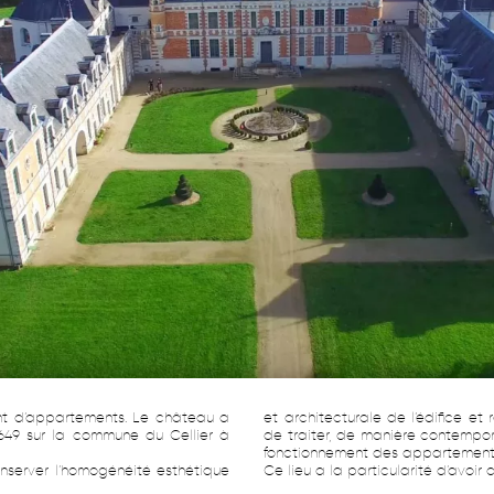
 d’appartements. Le château a
et architecturale de l’édifice et 
1649 sur la commune du Cellier à
de traiter, de manière contempor
fonctionnement des appartement
onserver l’homogénéité esthétique
Ce lieu a la particularité d’avoi