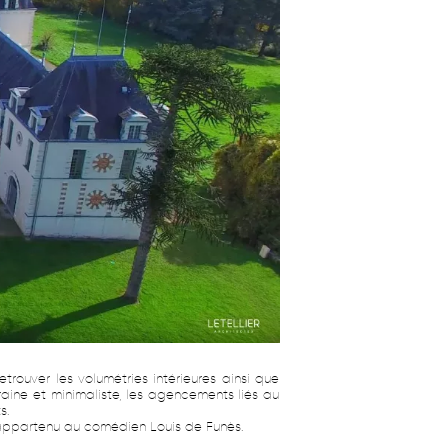
retrouver les volumétries intérieures ainsi que
aine et minimaliste, les agencements liés au
s.
r appartenu au comédien Louis de Funès.