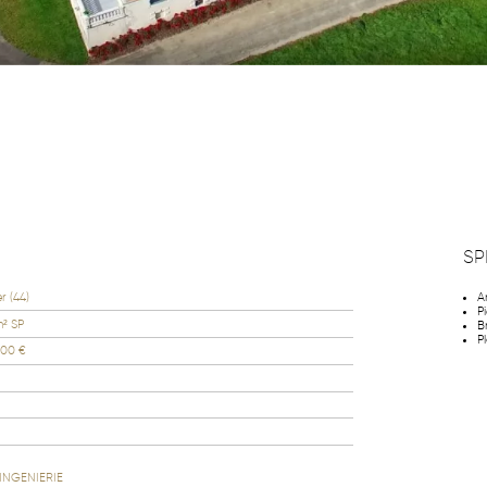
SP
er (44)
A
P
m² SP
B
P
000 €
INGENIERIE