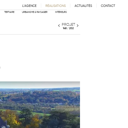
L'AGENCE
RÉALISATIONS
ACTUALITÉS
CONTACT
IE
ÉQUIPE
PARTENAIRES
TERTIAIRE
URBANISME & PAYSAGER
INTÉRIEURS
PROJET
148 / 202
s