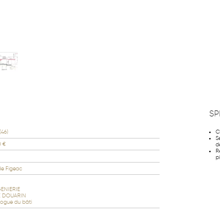
SP
(46)
C
S
0 €
d
R
pi
de Figeac
GENIERIE
E DOUARIN
ogue du bâti