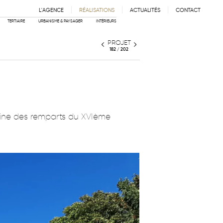
L'AGENCE
RÉALISATIONS
ACTUALITÉS
CONTACT
IE
ÉQUIPE
PARTENAIRES
TERTIAIRE
URBANISME & PAYSAGER
INTÉRIEURS
PROJET
182 / 202
rtine des remparts du XVIème