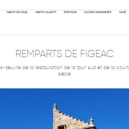
PHILOSOPH
HABITAT INDIVIDUEL
HABITAT COLLECTIF
PATRIMOINE
CULTURE & ENSEIGNEMENT
SANTÉ
REMPARTS DE FIGEAC
us-œuvre de la restauration de la tour sud et de la cou
siècle