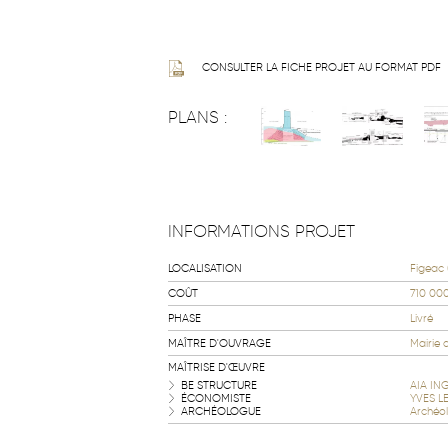
CONSULTER LA FICHE PROJET AU FORMAT PDF
PLANS :
INFORMATIONS PROJET
LOCALISATION
Figeac 
COÛT
710 00
PHASE
Livré
MAÎTRE D'OUVRAGE
Mairie 
MAÎTRISE D'ŒUVRE
BE STRUCTURE
AIA IN
ÉCONOMISTE
YVES L
ARCHÉOLOGUE
Archéol