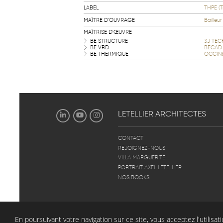
LABEL
THPE (T
MAÎTRE D'OUVRAGE
Bailleur
MAÎTRISE D'ŒUVRE
BE STRUCTURE
3J TE
BE VRD
BECAD
BE THERMIQUE
OCCIN
LETELLIER
ARCHITECTES
CONTACT
REJOIGNEZ-NOUS
VILLA MARGUERITE
PORTRAIT AXEL LETELLIER
NOS BOOKS
GÉNÉRAL
PATRIMOINE
VILLA MARGUERITE
En poursuivant votre navigation sur ce site, vous acceptez l'utilisa
© 2026 Letellier Architectes -
Mentions légales
- Développement :
en2mots
- Design : Pascal G