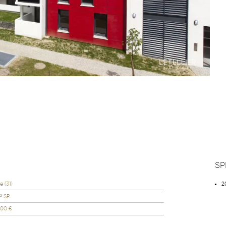
SP
e (31)
2
² SP
000 €