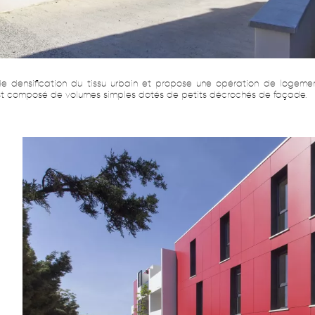
de densification du tissu urbain et propose une opération de logemen
 est composé de volumes simples dotés de petits décrochés de façade.