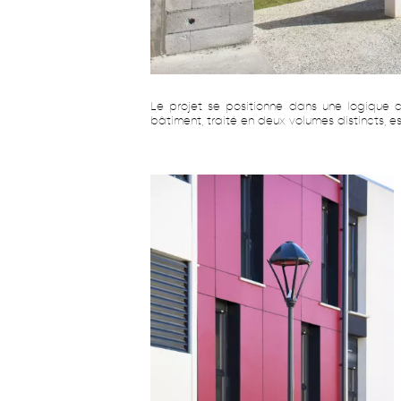
Le projet se positionne dans une logique 
bâtiment, traité en deux volumes distincts,