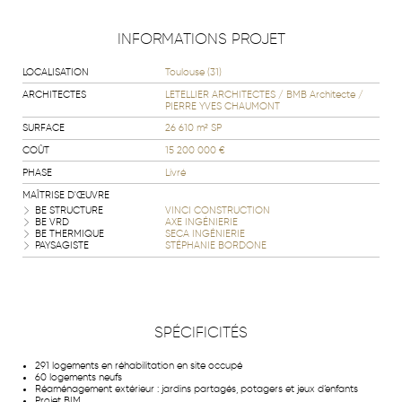
INFORMATIONS PROJET
LOCALISATION
Toulouse (31)
ARCHITECTES
LETELLIER ARCHITECTES / BMB Architecte /
PIERRE YVES CHAUMONT
SURFACE
26 610 m² SP
COÛT
15 200 000 €
PHASE
Livré
MAÎTRISE D'ŒUVRE
BE STRUCTURE
VINCI CONSTRUCTION
BE VRD
AXE INGÉNIERIE
BE THERMIQUE
SECA INGÉNIERIE
PAYSAGISTE
STÉPHANIE BORDONE
SPÉCIFICITÉS
291 logements en réhabilitation en site occupé
60 logements neufs
Réaménagement extérieur : jardins partagés, potagers et jeux d’enfants
Projet BIM