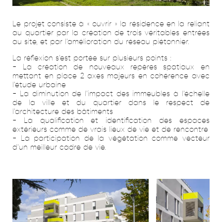
SANTÉ
Le projet consiste à « ouvrir » la résidence en la reliant
au quartier par la création de trois véritables entrées
au site, et par l’amélioration du réseau piétonnier.
TERTIAIRE
La réflexion s’est portée sur plusieurs points :
- La création de nouveaux repères spatiaux en
URBANISME & PAYSAGER
mettant en place 2 axes majeurs en cohérence avec
l’étude urbaine
- La diminution de l’impact des immeubles à l’échelle
INTÉRIEURS
de la ville et du quartier dans le respect de
l’architecture des bâtiments
- La qualification et identification des espaces
extérieurs comme de vrais lieux de vie et de rencontre
- La participation de la végétation comme vecteur
ACTUALITÉS
d’un meilleur cadre de vie.
CONTACT