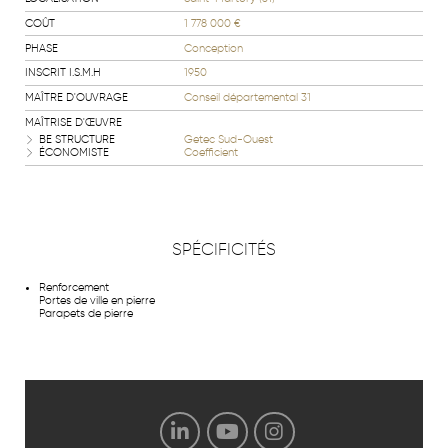
COÛT
1 778 000 €
PHASE
Conception
INSCRIT I.S.M.H
1950
MAÎTRE D'OUVRAGE
Conseil départemental 31
MAÎTRISE D'ŒUVRE
BE STRUCTURE
Getec Sud-Ouest
ÉCONOMISTE
Coefficient
SPÉCIFICITÉS
Renforcement
Portes de ville en pierre
Parapets de pierre