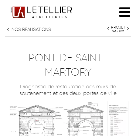
PROJET
NOS RÉALISATIONS
L'AGENCE
164 / 202
PHILOSOPHIE
RÉALISATIONS
PONT DE SAINT-
ÉQUIPE
MARTORY
TOUT
PARTENAIRES
Diagnostic de restauration des murs de
HABITAT INDIVIDUEL
soutènement et des deux portes de ville
HABITAT COLLECTIF
PATRIMOINE
CULTURE & ENSEIGNEMENT