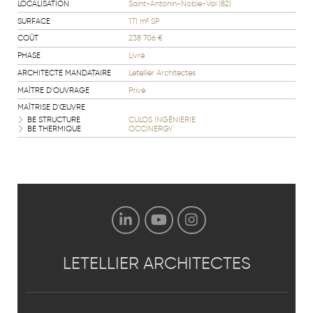
LOCALISATION
Saint-Antonin-Noble-Val (82)
SURFACE
171 m² SP
COÛT
238 706 €
PHASE
Livré
ARCHITECTE MANDATAIRE
Letellier Architectes
MAÎTRE D'OUVRAGE
Privé
MAÎTRISE D'ŒUVRE
BE STRUCTURE
CULOS INGÉNIERIE
BE THERMIQUE
OCCINERGY
LETELLIER
ARCHITECTES