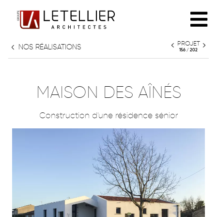
PROJET
NOS RÉALISATIONS
L'AGENCE
156 / 202
PHILOSOPHIE
RÉALISATIONS
MAISON DES AÎNÉS
ÉQUIPE
Construction d'une résidence sénior
TOUT
PARTENAIRES
HABITAT INDIVIDUEL
HABITAT COLLECTIF
PATRIMOINE
CULTURE & ENSEIGNEMENT