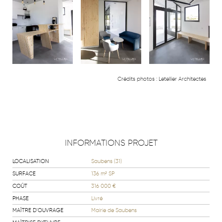
Crédits photos :
Letellier Architectes
INFORMATIONS PROJET
LOCALISATION
Saubens (31)
SURFACE
136 m² SP
COÛT
316 000 €
PHASE
Livré
MAÎTRE D'OUVRAGE
Mairie de Saubens