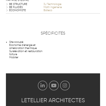
MAÎTRISE D'ŒUVRE
BE STRUCTURE
3J Technologie
BE FLUIDES
Math Ingénierie
ÉCONOMISTE
Bateco
SPÉCIFICITÉS
Site occupé
Economie d'énergie et
amélioration thermique
Surélévation et restauration
toiture
Mobilier
LETELLIER
ARCHITECTES