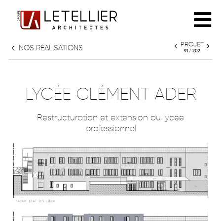
PROJET
NOS RÉALISATIONS
L'AGENCE
91 / 202
PHILOSOPHIE
RÉALISATIONS
LYCÉE CLÉMENT ADER
ÉQUIPE
Restructuration et extension du lycée
TOUT
professionnel
PARTENAIRES
HABITAT INDIVIDUEL
HABITAT COLLECTIF
PATRIMOINE
CULTURE & ENSEIGNEMENT