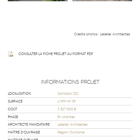
Crédits photos :
Letellier Architectes
CONSULTER LA FICHE PROJET AU FORMAT PDF
INFORMATIONS PROJET
LOCALISATION
Samatan (32)
SURFACE
4 999 m² SP
COÛT
3 527 000 €
PHASE
En chantier
ARCHITECTE MANDATAIRE
Letellier Architectes
MAÎTRE D'OUVRAGE
Région Occitanie