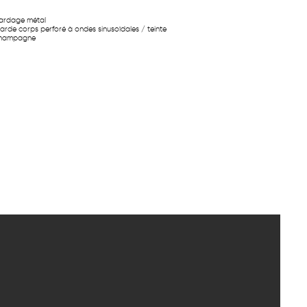
ardage métal
arde corps perforé à ondes sinusoïdales / teinte
hampagne