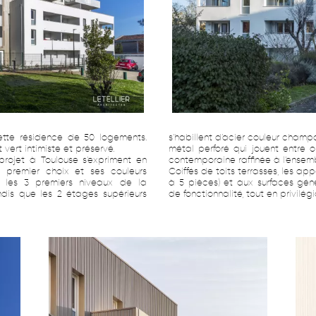
tte résidence de 50 logements.
s’habillent d’acier couleur cham
 vert intimiste et préservé.
métal perforé qui jouent entre 
projet à Toulouse s’expriment en
contemporaine raffinée à l’ensemb
premier choix et ses couleurs
Coiffés de toits terrasses, les a
êt les 3 premiers niveaux de la
à 5 pièces) et aux surfaces gé
ndis que les 2 étages supérieurs
de fonctionnalité, tout en privilég