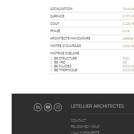
LOCALISATION
Toulous
SURFACE
3 197 m
COÛT
4 436 5
PHASE
Livré
ARCHITECTE MANDATAIRE
Letellie
MAÎTRE D'OUVRAGE
Urbis R
MAÎTRISE D'ŒUVRE
BE STRUCTURE
1G2L
BE VRD
G2
BE FLUIDES
OCCIN
BE THERMIQUE
OCCIN
LETELLIER
ARCHITECTES
CONTACT
REJOIGNEZ-NOUS
VILLA MARGUERITE