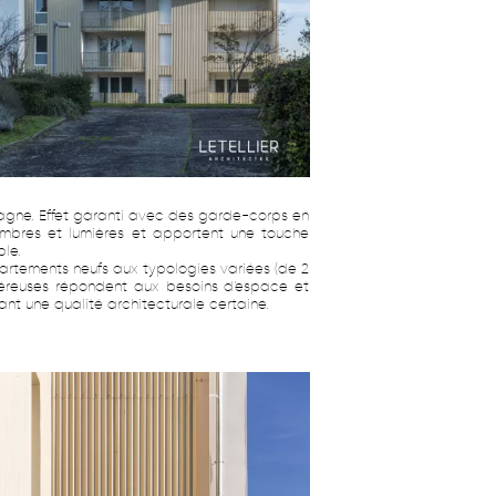
pagne. Effet garanti avec des garde-corps en
ombres et lumières et apportent une touche
le.
ppartements neufs aux typologies variées (de 2
néreuses répondent aux besoins d’espace et
iant une qualité architecturale certaine.