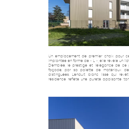
Un emplacement de premier choix pour ce
Implantée en forme de « L », elle révèle un îlot
D’emblée, le prestige et l’élégance de ce 
façade, par sa palette de matériaux de 
distinguées. L’enduit blanc lissé qui rev
résidence reflète une pureté apaisante ta