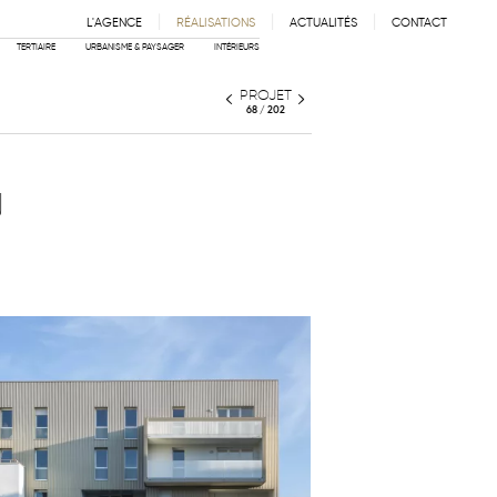
L'AGENCE
RÉALISATIONS
ACTUALITÉS
CONTACT
IE
ÉQUIPE
PARTENAIRES
TERTIAIRE
URBANISME & PAYSAGER
INTÉRIEURS
PROJET
68 / 202
U