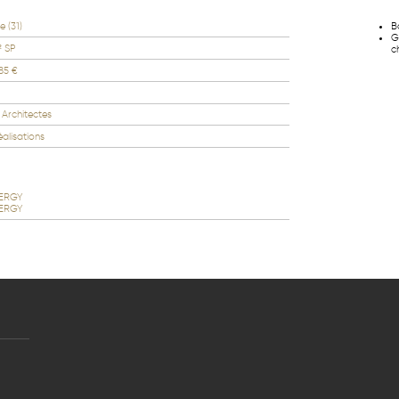
e (31)
B
G
² SP
c
85 €
r Architectes
éalisations
ERGY
ERGY