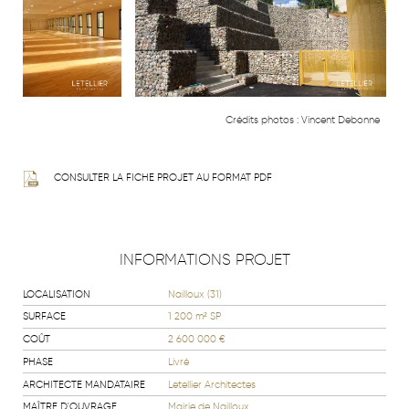
Crédits photos :
Vincent Debonne
CONSULTER LA FICHE PROJET AU FORMAT PDF
INFORMATIONS PROJET
LOCALISATION
Nailloux (31)
SURFACE
1 200 m² SP
COÛT
2 600 000 €
PHASE
Livré
ARCHITECTE MANDATAIRE
Letellier Architectes
MAÎTRE D'OUVRAGE
Mairie de Nailloux