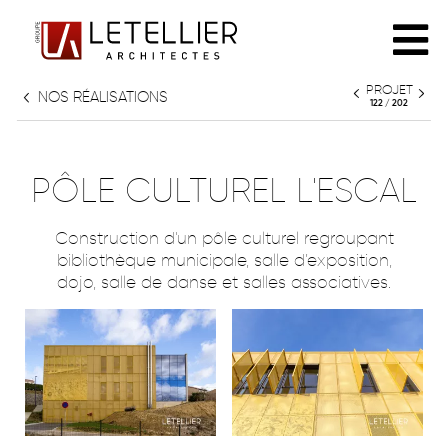
PROJET
NOS RÉALISATIONS
L'AGENCE
122 / 202
PHILOSOPHIE
RÉALISATIONS
PÔLE CULTUREL L'ESCAL
ÉQUIPE
Construction d'un pôle culturel regroupant
TOUT
bibliothèque municipale, salle d’exposition,
PARTENAIRES
dojo, salle de danse et salles associatives.
HABITAT INDIVIDUEL
HABITAT COLLECTIF
PATRIMOINE
CULTURE & ENSEIGNEMENT