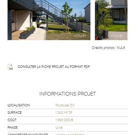
Crédits photos :
NUUK
CONSULTER LA FICHE PROJET AU FORMAT PDF
INFORMATIONS PROJET
LOCALISATION
Toulouse (31)
SURFACE
1 242 m² SP
COÛT
1 969 000 €
PHASE
Livré