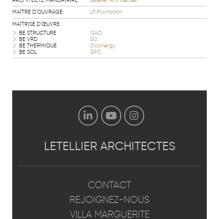
ARCHITECTE MANDATAIRE
Letellier Architectes
MAÎTRE D'OUVRAGE
LP Promotion
MAÎTRISE D'ŒUVRE
BE STRUCTURE
ISAO
BE VRD
G2
BE THERMIQUE
Occinergy
BE SOL
GFC
LETELLIER
ARCHITECTES
CONTACT
REJOIGNEZ-NOUS
VILLA MARGUERITE