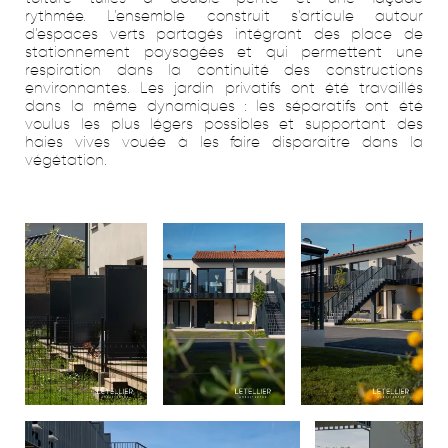
rythmée. L’ensemble construit s’articule autour
d’espaces verts partagés intégrant des place de
stationnement paysagées et qui permettent une
respiration dans la continuité des constructions
environnantes. Les jardin privatifs ont été travaillés
dans la même dynamiques : les séparatifs ont été
voulus les plus légers possibles et supportant des
haies vives vouée à les faire disparaitre dans la
végétation.